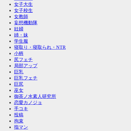
女子大生
女子校生
女教師
妄想機動隊
妊婦
姉・妹
学生服
寝取り・寝取られ・NTR
小柄
尻フェチ
局部アップ
巨乳
巨乳フェチ
巨尻
巫女
御茶ノ水素人研究所
恋愛カノジョ
手コキ
投稿
拘束
指マン