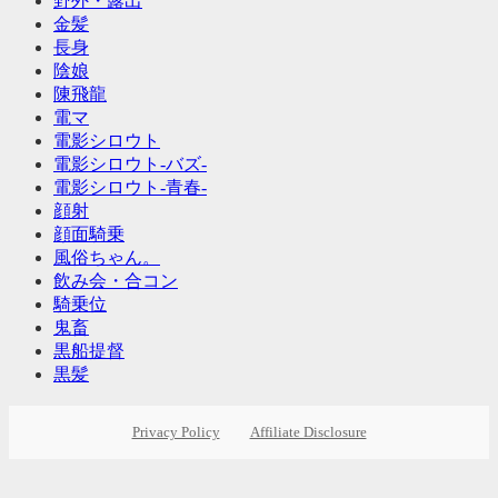
野外・露出
金髪
長身
陰娘
陳飛龍
電マ
電影シロウト
電影シロウト-バズ-
電影シロウト-青春-
顔射
顔面騎乗
風俗ちゃん。
飲み会・合コン
騎乗位
鬼畜
黒船提督
黒髪
Privacy Policy
Affiliate Disclosure