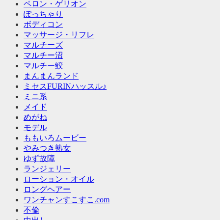
ペロン・ゲリオン
ぽっちゃり
ボディコン
マッサージ・リフレ
マルチーズ
マルチー沼
マルチー鮫
まんまんランド
ミセスFURINハッスル♪
ミニ系
メイド
めがね
モデル
ももいろムービー
やみつき熟女
ゆず故障
ランジェリー
ローション・オイル
ロングヘアー
ワンチャンすこすこ.com
不倫