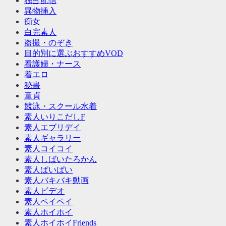
独占配信
異物挿入
痴女
白完素人
盗撮・のぞき
目的別に選ぶおすすめVOD
看護婦・ナース
着エロ
秘書
童貞
競泳・スクール水着
素人いりこだしF
素人エブリデイ
素人ギャラリー
素人コイコイ
素人しばいたろかん
素人ぱいぱい
素人バキバキ動画
素人ビデオ
素人ペイペイ
素人ホイホイ
素人ホイホイFriends