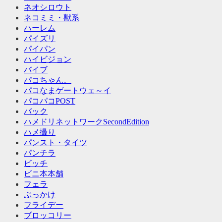
ネオシロウト
ネコミミ・獣系
ハーレム
パイズリ
パイパン
ハイビジョン
バイブ
パコちゃん。
パコなまゲートウェ～イ
パコパコPOST
バック
ハメドリネットワークSecondEdition
ハメ撮り
パンスト・タイツ
パンチラ
ビッチ
ビニ本本舗
フェラ
ぶっかけ
フライデー
ブロッコリー