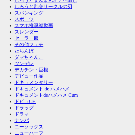
しろうとまんまんオナペ晒し
しろうと乱交サークルの刃
スパンキング
スポーツ
スマホ推奨縦動画
スレンダー
セーラー服
その他フェチ
たちんぼ
ダマちゃん。
ツンデレ
デカチン・巨根
デビュー作品
ドキュメンタリー
ドキュメント de ハメハメ
ドキュメントdeハメハメ Cum
ドピュCH
ドラッグ
ドラマ
ナンパ
ニーソックス
ニューハーフ