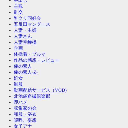
中出し
主観
乱交
乳クリ同好会
五反田マングース
人妻・主婦
人妻さん
人妻空蝉橋
企画
体操着・ブルマ
作品の感想・レビュー
俺の素人
俺の素人-Z-
処女
制服
動画配信サービス（VOD)
北池袋盗撮倶楽部
即ハメ
収集家の会
和服・浴衣
嗚呼、妄想
女子アナ