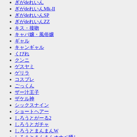
ぎがdeれいん
ぎがdeれいんMk-II
ぎがdeれいんSP
ぎがdeれいんZZ
キス・接吻
キャバ嬢・風俗嬢
ギャル
キャンギャル
くびれ
クンニ
ゲスヤミ
ゲリラ
コスプレ
ごっくん
ザー汁王子
ザケル神
シックスナイン
ショートヘアー
しろうとがーる2
しろうとガチャ
しろうとまんまんW