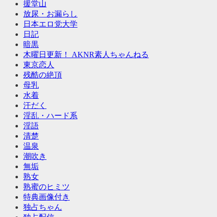
援堂山
放尿・お漏らし
日本エロ党大学
日記
暗黒
木曜日更新！ AKNR素人ちゃんねる
東京恋人
残酷の絶頂
母乳
水着
汗だく
淫乱・ハード系
淫語
清楚
温泉
潮吹き
無垢
熟女
熟蜜のヒミツ
特典画像付き
独占ちゃん