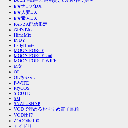
Dutch Wife～清楚系妻との肉欲性交録～
E★ナンパDX
E★人妻DX
E★素人DX
FANZA配信限定
Girl’s Blue
HimeMix
INDY
LadyHunter
MOON FORCE
MOON FORCE 2nd
MOON FORCE WIFE
M女
OL
OLちゃん。
P-WIFE
PsyCOS
S-CUTE
SM
SNAP×SNAP
VODで読めるおすすめ電子書籍
VOD比較
ZOOOthe100
アイドリ