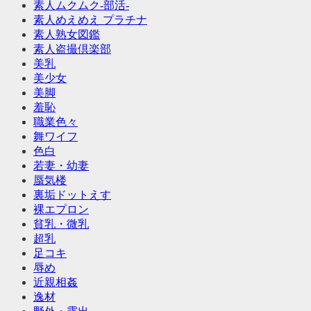
素人ムクムク-部活-
素人めえめえ プラチナ
素人熟女図鑑
素人盗撮倶楽部
美乳
美少女
美脚
羞恥
職業色々
舞ワイフ
色白
若妻・幼妻
蜃気楼
裏垢ドットえす
裸エプロン
貧乳・微乳
超乳
足コキ
辱め
近親相姦
逸材