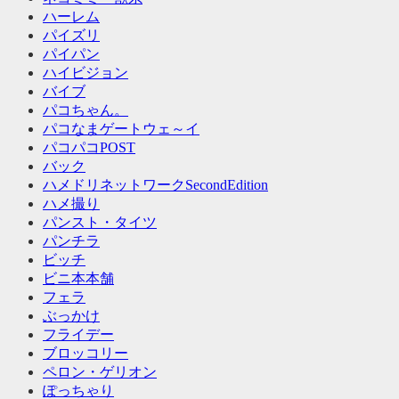
ハーレム
パイズリ
パイパン
ハイビジョン
バイブ
パコちゃん。
パコなまゲートウェ～イ
パコパコPOST
バック
ハメドリネットワークSecondEdition
ハメ撮り
パンスト・タイツ
パンチラ
ビッチ
ビニ本本舗
フェラ
ぶっかけ
フライデー
ブロッコリー
ペロン・ゲリオン
ぽっちゃり