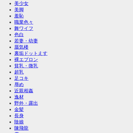
美少女
美脚
羞恥
職業色々
舞ワイフ
色白
若妻・幼妻
蜃気楼
裏垢ドットえす
裸エプロン
貧乳・微乳
超乳
足コキ
辱め
近親相姦
逸材
野外・露出
金髪
長身
陰娘
陳飛龍