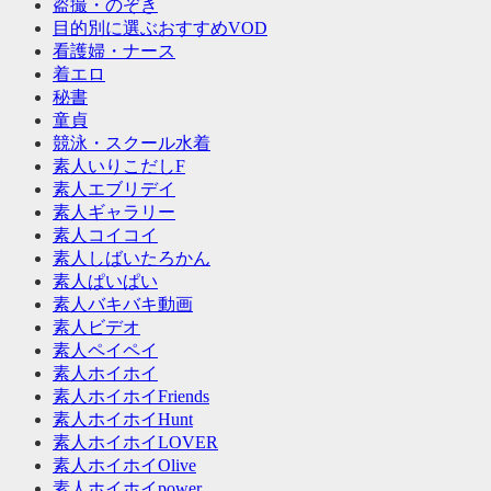
盗撮・のぞき
目的別に選ぶおすすめVOD
看護婦・ナース
着エロ
秘書
童貞
競泳・スクール水着
素人いりこだしF
素人エブリデイ
素人ギャラリー
素人コイコイ
素人しばいたろかん
素人ぱいぱい
素人バキバキ動画
素人ビデオ
素人ペイペイ
素人ホイホイ
素人ホイホイFriends
素人ホイホイHunt
素人ホイホイLOVER
素人ホイホイOlive
素人ホイホイpower