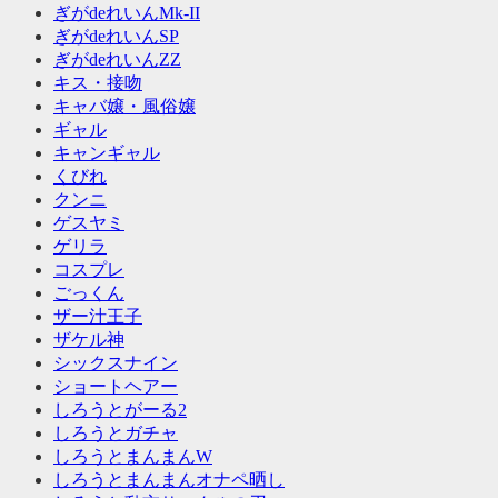
ぎがdeれいんMk-II
ぎがdeれいんSP
ぎがdeれいんZZ
キス・接吻
キャバ嬢・風俗嬢
ギャル
キャンギャル
くびれ
クンニ
ゲスヤミ
ゲリラ
コスプレ
ごっくん
ザー汁王子
ザケル神
シックスナイン
ショートヘアー
しろうとがーる2
しろうとガチャ
しろうとまんまんW
しろうとまんまんオナペ晒し