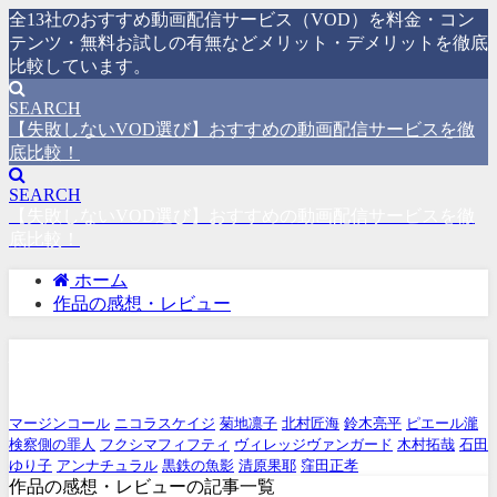
全13社のおすすめ動画配信サービス（VOD）を料金・コン
テンツ・無料お試しの有無などメリット・デメリットを徹底
比較しています。
SEARCH
【失敗しないVOD選び】おすすめの動画配信サービスを徹
底比較！
SEARCH
【失敗しないVOD選び】おすすめの動画配信サービスを徹
底比較！
ホーム
作品の感想・レビュー
作品の感想・レビュー
マージンコール
ニコラスケイジ
菊地凛子
北村匠海
鈴木亮平
ピエール瀧
検察側の罪人
フクシマフィフティ
ヴィレッジヴァンガード
木村拓哉
石田
ゆり子
アンナチュラル
黒鉄の魚影
清原果耶
窪田正孝
作品の感想・レビューの記事一覧