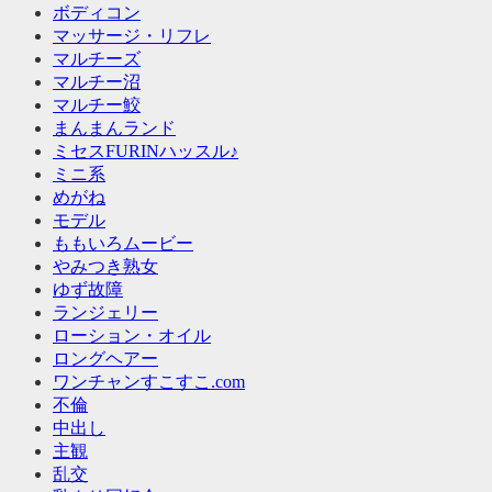
ボディコン
マッサージ・リフレ
マルチーズ
マルチー沼
マルチー鮫
まんまんランド
ミセスFURINハッスル♪
ミニ系
めがね
モデル
ももいろムービー
やみつき熟女
ゆず故障
ランジェリー
ローション・オイル
ロングヘアー
ワンチャンすこすこ.com
不倫
中出し
主観
乱交