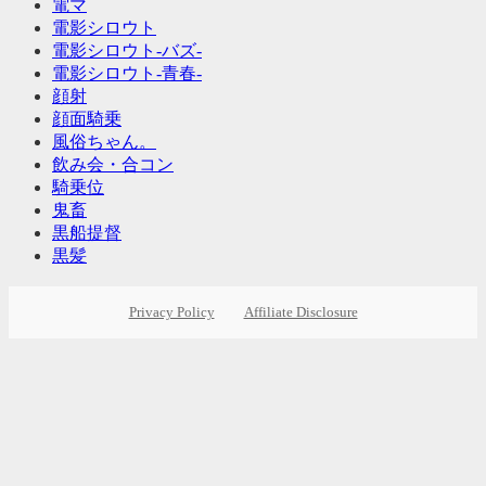
電マ
電影シロウト
電影シロウト-バズ-
電影シロウト-青春-
顔射
顔面騎乗
風俗ちゃん。
飲み会・合コン
騎乗位
鬼畜
黒船提督
黒髪
Privacy Policy
Affiliate Disclosure