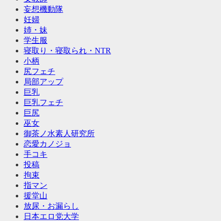
妄想機動隊
妊婦
姉・妹
学生服
寝取り・寝取られ・NTR
小柄
尻フェチ
局部アップ
巨乳
巨乳フェチ
巨尻
巫女
御茶ノ水素人研究所
恋愛カノジョ
手コキ
投稿
拘束
指マン
援堂山
放尿・お漏らし
日本エロ党大学