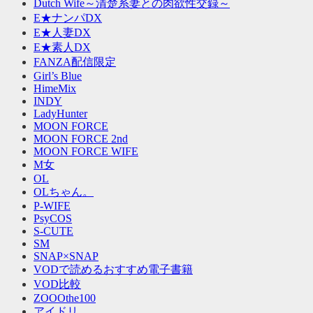
Dutch Wife～清楚系妻との肉欲性交録～
E★ナンパDX
E★人妻DX
E★素人DX
FANZA配信限定
Girl’s Blue
HimeMix
INDY
LadyHunter
MOON FORCE
MOON FORCE 2nd
MOON FORCE WIFE
M女
OL
OLちゃん。
P-WIFE
PsyCOS
S-CUTE
SM
SNAP×SNAP
VODで読めるおすすめ電子書籍
VOD比較
ZOOOthe100
アイドリ