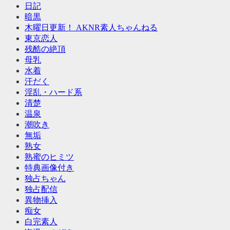
日記
暗黒
木曜日更新！ AKNR素人ちゃんねる
東京恋人
残酷の絶頂
母乳
水着
汗だく
淫乱・ハード系
清楚
温泉
潮吹き
無垢
熟女
熟蜜のヒミツ
特典画像付き
独占ちゃん
独占配信
異物挿入
痴女
白完素人