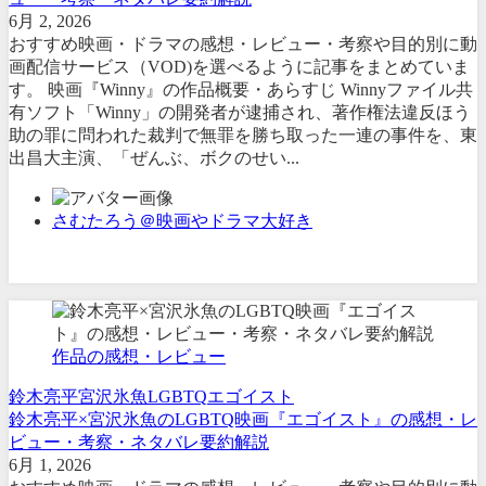
6月 2, 2026
おすすめ映画・ドラマの感想・レビュー・考察や目的別に動
画配信サービス（VOD)を選べるように記事をまとめていま
す。 映画『Winny』の作品概要・あらすじ Winnyファイル共
有ソフト「Winny」の開発者が逮捕され、著作権法違反ほう
助の罪に問われた裁判で無罪を勝ち取った一連の事件を、東
出昌大主演、「ぜんぶ、ボクのせい...
さむたろう＠映画やドラマ大好き
作品の感想・レビュー
鈴木亮平
宮沢氷魚
LGBTQ
エゴイスト
鈴木亮平×宮沢氷魚のLGBTQ映画『エゴイスト』の感想・レ
ビュー・考察・ネタバレ要約解説
6月 1, 2026