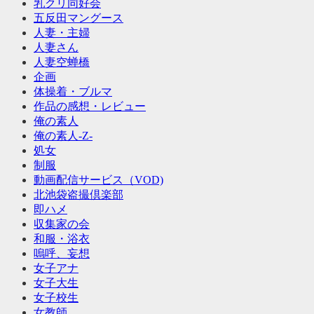
乳クリ同好会
五反田マングース
人妻・主婦
人妻さん
人妻空蝉橋
企画
体操着・ブルマ
作品の感想・レビュー
俺の素人
俺の素人-Z-
処女
制服
動画配信サービス（VOD)
北池袋盗撮倶楽部
即ハメ
収集家の会
和服・浴衣
嗚呼、妄想
女子アナ
女子大生
女子校生
女教師