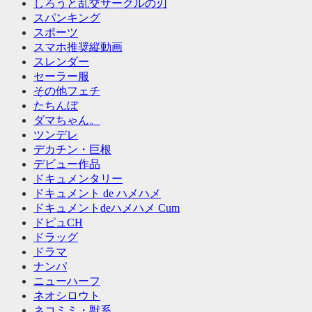
しろうと乱交サークルの刃
スパンキング
スポーツ
スマホ推奨縦動画
スレンダー
セーラー服
その他フェチ
たちんぼ
ダマちゃん。
ツンデレ
デカチン・巨根
デビュー作品
ドキュメンタリー
ドキュメント de ハメハメ
ドキュメントdeハメハメ Cum
ドピュCH
ドラッグ
ドラマ
ナンパ
ニューハーフ
ネオシロウト
ネコミミ・獣系